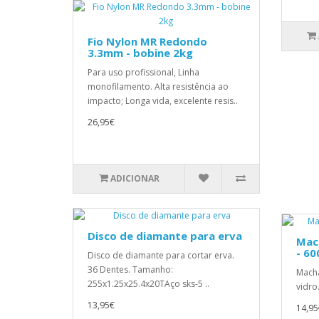
Fio Nylon MR Redondo
3.3mm - bobine 2kg
Para uso profissional, Linha
monofilamento. Alta resistência ao
impacto; Longa vida, excelente resis..
26,95€
ADICIONAR
Disco de diamante para erva
Mach
- 60
Disco de diamante para cortar erva.
36 Dentes. Tamanho:
Macha
255x1.25x25.4x20TAço sks-5 ..
vidro
13,95€
14,95