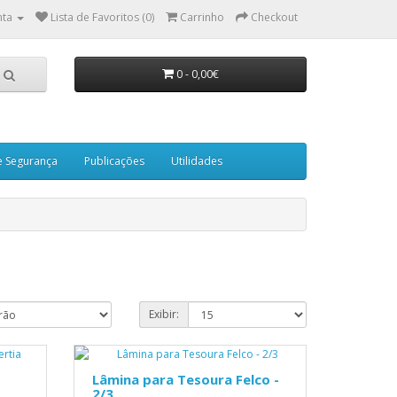
nta
Lista de Favoritos (0)
Carrinho
Checkout
0 - 0,00€
e Segurança
Publicações
Utilidades
Exibir:
Lâmina para Tesoura Felco -
2/3