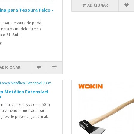
ADICIONAR
na para Tesoura Felco -
3
a para tesoura de poda
. Para os modelos: Felco
lco 31 &nb..
€
ADICIONAR
a Metálica Extensível
m
 metálica extensiva de 2,60 m
pulverizador, indicada para
ações de pulverização em al..