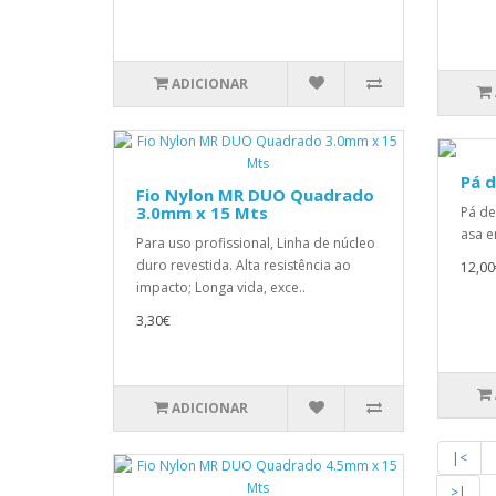
ADICIONAR
Pá d
Fio Nylon MR DUO Quadrado
3.0mm x 15 Mts
Pá de
asa em
Para uso profissional, Linha de núcleo
duro revestida. Alta resistência ao
12,00
impacto; Longa vida, exce..
3,30€
ADICIONAR
|<
>|