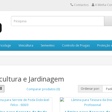
Contactos
A Minha Co
ricolage
Vinicultura
Sementes
Controlo de Pragas
Proteção 
cultura e Jardinagem
Ordenar por:
Comparar produtos (0)
ina para Serrote de Poda
Lâmina para Tesoura da