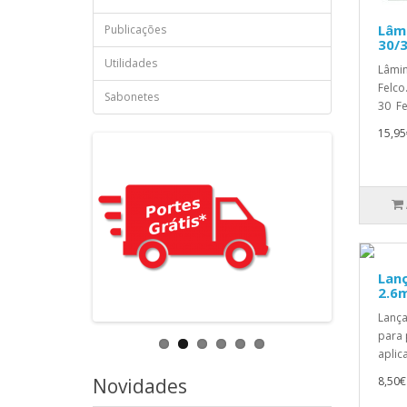
Lâmi
Publicações
30/
Utilidades
Lâmin
Felco
Sabonetes
30 Fe
15,95
Lanç
2.6
Lança
para 
aplic
Novidades
8,50€