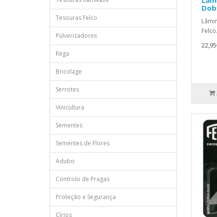
Dobr
Tesouras Felco
Lâmin
Felco
Pulverizadores
22,95
Rega
Bricolage
Serrotes
Vinicultura
Sementes
Sementes de Flores
Adubo
Controlo de Pragas
Proteção e Segurança
Círios