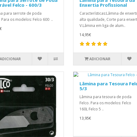
ável Felco - 600/3
Enxertia Profissional
a para serrote de poda
Características:Lâmina de enxert
. Para os modelos: Felco 600 ..
alta qualidade, Corte para enxe
V.Lâmina em liga de alum..
€
14,95€
ADICIONAR
ADICIONAR
Lâmina para Tesoura Felc
5/3
Lâmina para tesoura de poda
Felco. Para os modelos: Felco
160L Felco 5 ..
13,95€