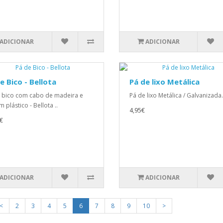
ADICIONAR
ADICIONAR
e Bico - Bellota
Pá de lixo Metálica
 bico com cabo de madeira e
Pá de lixo Metálica / Galvanizada. 
 plástico - Bellota ..
4,95€
€
ADICIONAR
ADICIONAR
<
2
3
4
5
6
7
8
9
10
>