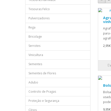
Tesouras Felco
Agr
Pulverizadores
vinh
Rega
Agraf
para 
Bricolage
agrafe
Serrotes
2,95€
Vinicultura
Sementes
Sementes de Flores
Adubo
Bols
Controlo de Pragas
Bolsa
usada
Proteção e Segurança
podem
9,95€
Círios