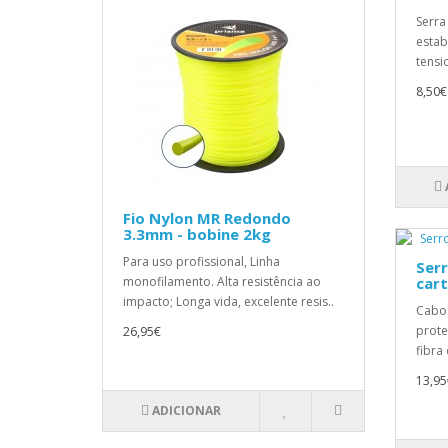
Serra
estab
tensi
8,50€
Fio Nylon MR Redondo
3.3mm - bobine 2kg
Para uso profissional, Linha
Ser
monofilamento. Alta resistência ao
cart
impacto; Longa vida, excelente resis..
Cabo 
prote
26,95€
fibra
13,95
ADICIONAR