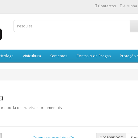
Contactos
A Minha
ricolage
Vinicultura
Sementes
Controlo de Pragas
Proteção 
a
ara poda de fruteira e ornamentais.
Ordenar por:
Comparar produtos (0)