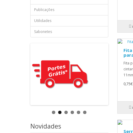
Publicações
Utilidades
Sabonetes
Fita
para
Fita 
cinta
11mmC
0,75€
Novidades
Serr