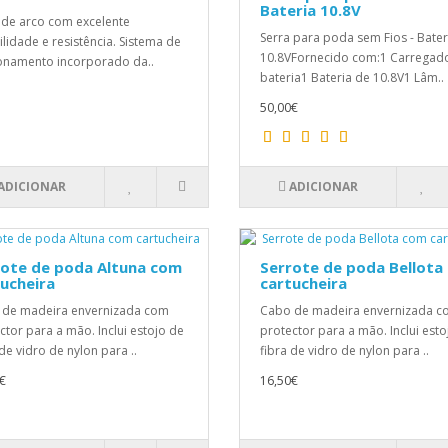
Bateria 10.8V
 de arco com excelente
Serra para poda sem Fios - Bater
ilidade e resistência. Sistema de
10.8VFornecido com:1 Carregad
onamento incorporado da..
bateria1 Bateria de 10.8V1 Lâm..
50,00€
ADICIONAR
ADICIONAR
rote de poda Altuna com
Serrote de poda Bellota
ucheira
cartucheira
de madeira envernizada com
Cabo de madeira envernizada 
ctor para a mão. Inclui estojo de
protector para a mão. Inclui esto
 de vidro de nylon para ..
fibra de vidro de nylon para ..
€
16,50€