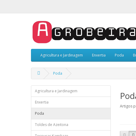
Agricultura e Jardinagem
Enxertia
Poda
B
Poda
Agricultura e Jardinagem
Pod
Enxertia
Artigos p
Poda
Toldes de Azeitona
Tesouras Kamikaze