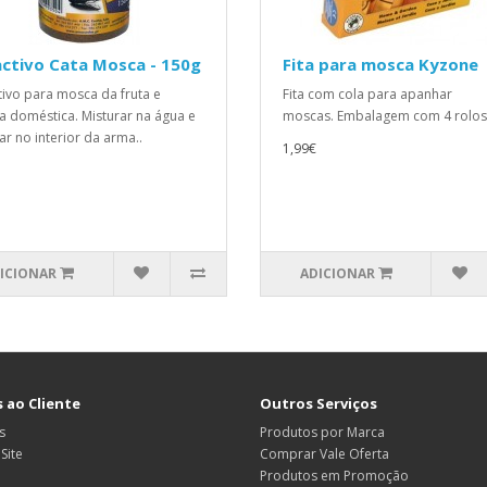
ctivo Cata Mosca - 150g
Fita para mosca Kyzone
tivo para mosca da fruta e
Fita com cola para apanhar
 doméstica. Misturar na água e
moscas. Embalagem com 4 rolos. 
ar no interior da arma..
1,99€
ICIONAR
ADICIONAR
 ao Cliente
Outros Serviços
s
Produtos por Marca
Site
Comprar Vale Oferta
Produtos em Promoção