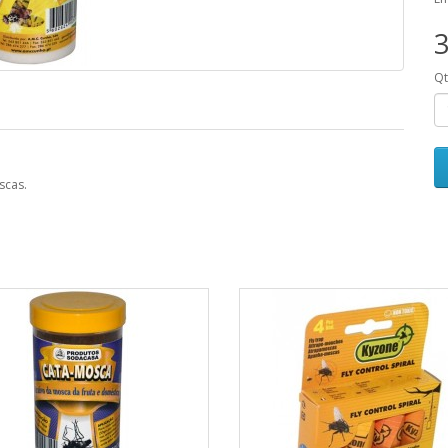
3
Q
.
oscas.