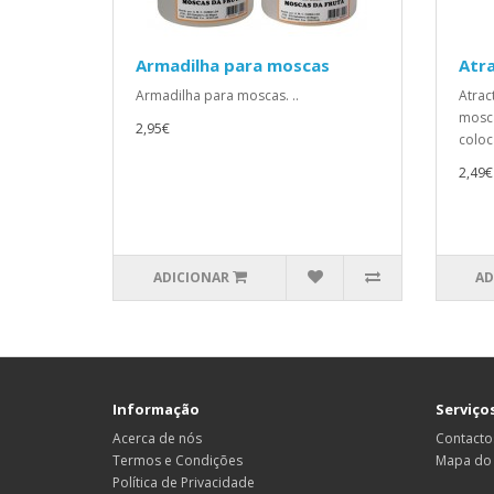
Armadilha para moscas
Atra
Armadilha para moscas. ..
Atrac
mosca
2,95€
coloc
2,49€
ADICIONAR
AD
Informação
Serviços
Acerca de nós
Contacto
Termos e Condições
Mapa do 
Política de Privacidade