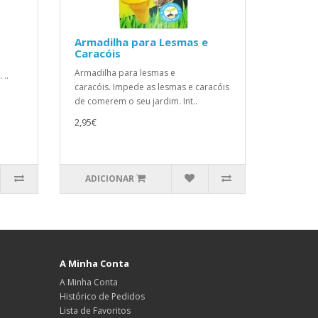
Armadilha para Lesmas e
Caracóis
Armadilha para lesmas e
..
caracóis. Impede as lesmas e caracóis
de comerem o seu jardim. Int..
2,95€
ADICIONAR
A Minha Conta
A Minha Conta
Histórico de Pedidos
Lista de Favoritos