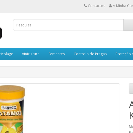
Contactos
A Minha Co
ricolage
Vinicultura
Sementes
Controlo de Pragas
Proteção 
Mo
Em