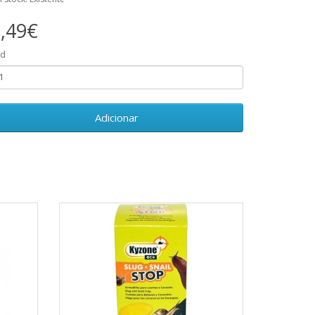
,49€
td
Adicionar