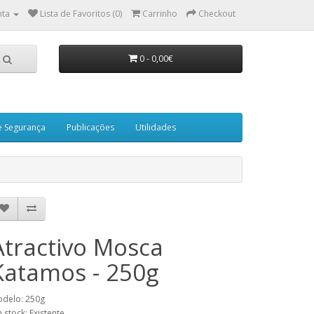
nta
Lista de Favoritos (0)
Carrinho
Checkout
0 - 0,00€
e Segurança
Publicações
Utilidades
Atractivo Mosca
Katamos - 250g
delo: 250g
 stock: Existente