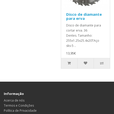
Disco de diamante
para erva
Disco de diamante para
cortar erva. 36
Dentes. Tamanho:
255x1.25x25.4x20TAço
sks-5 ..
13,95€
Informação
Acerca de nós
Termos e Condições
Política de Privacidade