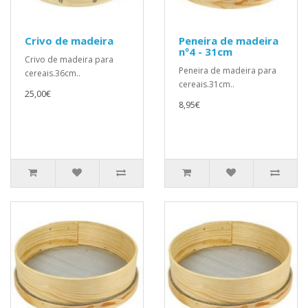
Crivo de madeira
Peneira de madeira
nº4 - 31cm
Crivo de madeira para
Peneira de madeira para
cereais.36cm..
cereais.31cm..
25,00€
8,95€