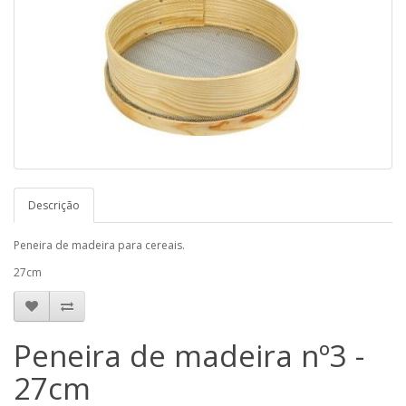
Descrição
Peneira de madeira para cereais.
27cm
Peneira de madeira nº3 -
27cm