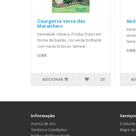
Courgette Verte des
Abó
Maraîchers
Varie
Variedade clássica. Produz frutos em
sendo
forma de bastão, cor verde brilhante
Semea
com riscas brancas. Semear..
0,95€
0,95€
ADICIONAR
AD
Informação
Serviços
Acerca de nós
Contacto
Termos e Condições
Mapa do 
Política de Privacidade