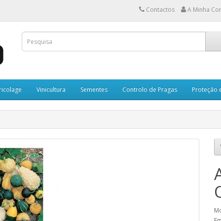
Contactos
A Minha Co
ricolage
Vinicultura
Sementes
Controlo de Pragas
Proteção 
Mo
Em