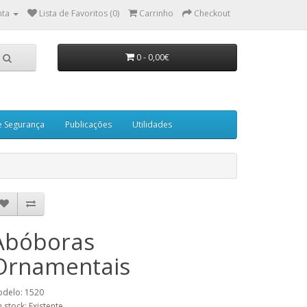
nta
Lista de Favoritos (0)
Carrinho
Checkout
0 - 0,00€
e Segurança
Publicações
Utilidades
Abóboras
Ornamentais
delo: 1520
 stock: Existente