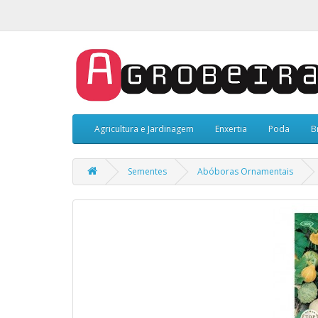
Agricultura e Jardinagem
Enxertia
Poda
B
Sementes
Abóboras Ornamentais