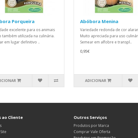
bora Porqueira
Abóbora Menina
dade excelente para os animais
Variedade redonda de cor alara
 também utilizada na culinária.
Muito apreciada para uso culinár
r em lugar definitivo ..
Semear em alfobre e transpl..
0,95€
ICIONAR
ADICIONAR
 ao Cliente
Outros Serviços
s
Produtos por Marca
Site
Comprar Vale Oferta
Produtos em Promoção