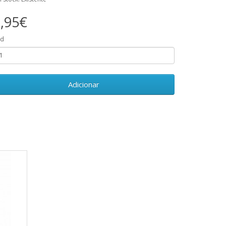
,95€
td
Adicionar