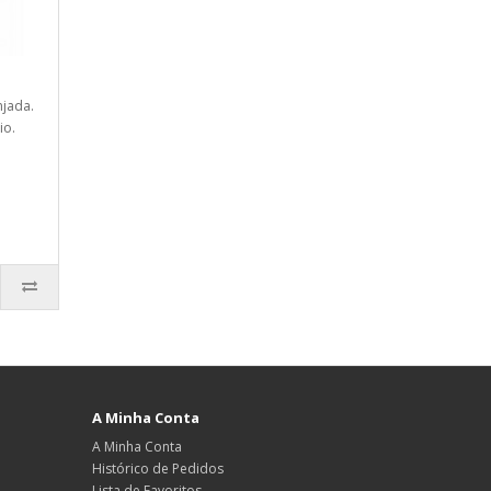
njada.
io.
A Minha Conta
A Minha Conta
Histórico de Pedidos
Lista de Favoritos