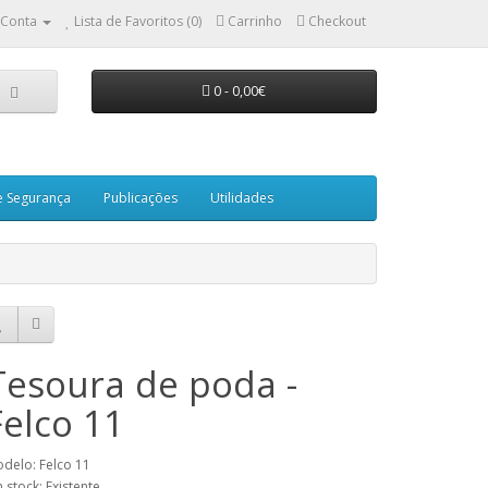
 Conta
Lista de Favoritos (0)
Carrinho
Checkout
0 - 0,00€
e Segurança
Publicações
Utilidades
Tesoura de poda -
Felco 11
delo: Felco 11
 stock: Existente