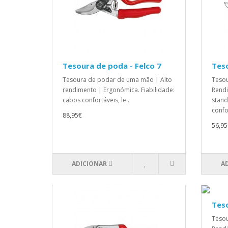
Tesoura de poda - Felco 7
Teso
Tesoura de podar de uma mão | Alto
Teso
rendimento | Ergonómica. Fiabilidade:
Rend
cabos confortáveis, le..
stand
confor
88,95€
56,95
ADICIONAR
A
Teso
Teso