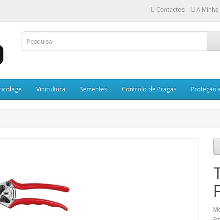
Contactos
A Minha
ricolage
Vinicultura
Sementes
Controlo de Pragas
Proteção 
Mo
Em