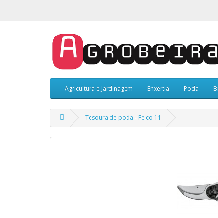
Agricultura e Jardinagem
Enxertia
Poda
B
Tesoura de poda - Felco 11