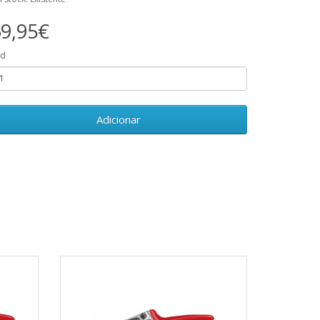
9,95€
td
Adicionar