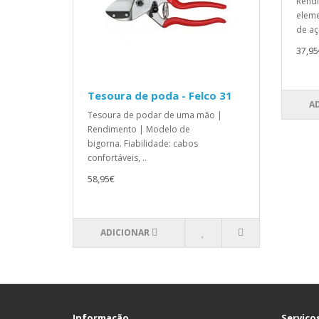
Rend
eleme
de aço
37,95
Tesoura de poda - Felco 31
A
Tesoura de podar de uma mão |
Rendimento | Modelo de
bigorna. Fiabilidade: cabos
confortáveis, ..
58,95€
ADICIONAR
Informação
Serviços