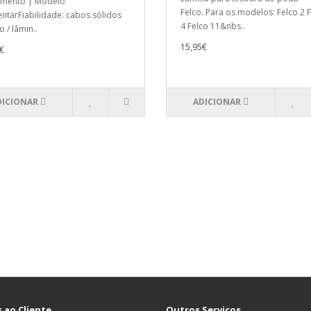
imento | Modelo
Felco. Para os modelos: Felco 2 
ntarFiabilidade: cabos sólidos
4 Felco 11&nbs..
 / lâmin..
15,95€
€
DICIONAR
ADICIONAR
 ao Cliente
Outros Serviços