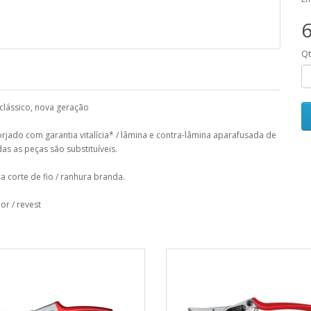
6
Q
lássico, nova geração
forjado com garantia vitalícia* / lâmina e contra-lâmina aparafusada de
das as peças são substituíveis.
ra corte de fio / ranhura branda.
r / revest