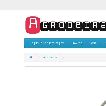
Agricultura e Jardinagem
Enxertia
Poda
B
Vinometro