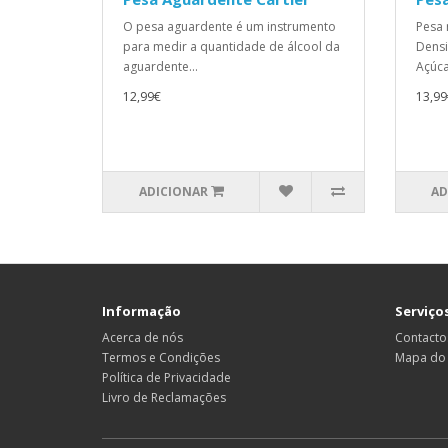
O pesa aguardente é um instrumento
Pesa 
para medir a quantidade de álcool da
Densi
aguardente...
Açúca
12,99€
13,99
ADICIONAR
AD
Informação
Serviços
Acerca de nós
Contacto
Termos e Condições
Mapa do 
Política de Privacidade
Livro de Reclamações