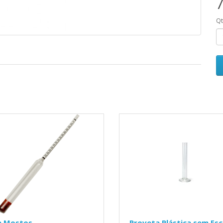
7
Q
a Mostos
Proveta Plástica sem Esc