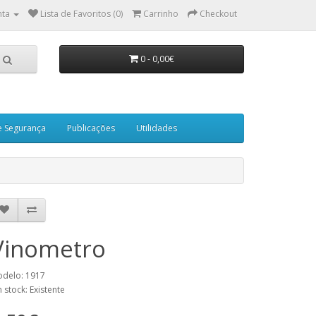
nta
Lista de Favoritos (0)
Carrinho
Checkout
0 - 0,00€
e Segurança
Publicações
Utilidades
Vinometro
delo: 1917
 stock: Existente