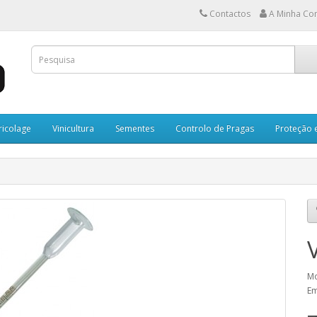
Contactos
A Minha Co
ricolage
Vinicultura
Sementes
Controlo de Pragas
Proteção 
Mo
Em