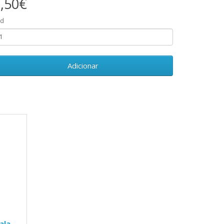
,50€
td
Adicionar
ala