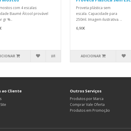
mostos com 4 escalas:
Proveta plástica sem
dade Baumé Álcool provável
escala. Capacidade para
r gr %..
250ml. Imagem ilustrativa. ..
€
6,90€
ICIONAR
ADICIONAR
 ao Cliente
Outros Serviços
s
Produtos por Marca
Site
Comprar Vale Oferta
Produtos em Promoção